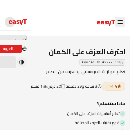
easyT
easyT
احترف العزف على الكمان
العربية
دورات لايف
Course ID
#
2277560
ندوات لايف
تعلم مهارات الموسيقى والعزف من الصفر
الدبلومات
4.4
3 ساعة و29 دقيقة
20 درس
1 قسم
(
59
)
الدورات
ماذا ستتعلم؟
الكتب الإلكترون
تعلم أساسيات العزف على الكمان
المحاضرون
فهم تقنيات العزف المختلفة