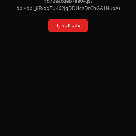
ffd72eacdeb7ae04.js?
dpl=dpl_8FxoqTU462jgDDHcXDrChGA1NKoA)
إعادة المحاولة