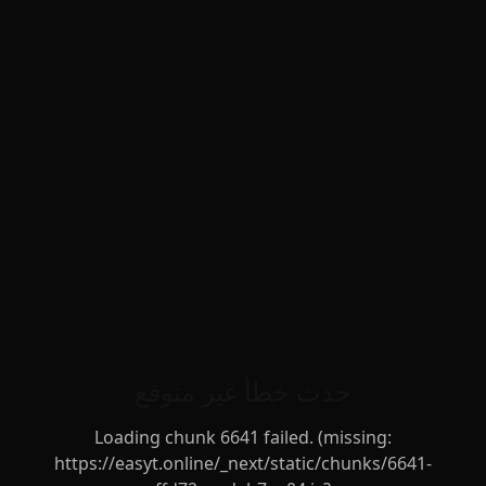
حدث خطأ غير متوقع
Loading chunk 6641 failed. (missing:
https://easyt.online/_next/static/chunks/6641-