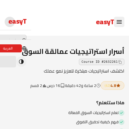
easyT
easyT
أسرار استراتيجيات عمالقة السوق
العربية
دورات لايف
Course ID
#
2632261
ندوات لايف
اكتشف استراتيجيات مبتكرة لتعزيز نمو عملك
الدبلومات
4.8
2 ساعة و42 دقيقة
16 درس
2 قسم
(
62
)
الدورات
ماذا ستتعلم؟
الكتب الإلكترون
تعلم استراتيجيات السوق الفعالة
المحاضرون
فهم كيفية تحقيق التفوق