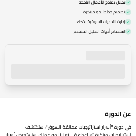
تحليل نماذج الأعمال الناجحة
الاشتراك العام
تصميم خطط نمو مبتكرة
إدارة التحديات السوقية بذكاء
استخدام أدوات التحليل المتقدم
عن الدورة
في دورة "أسرار استراتيجيات عمالقة السوق"، ستكتشف
استراتيجيات مبتكرة تساعدك في تعزيز نمو عملك. سنستعرض أسرار