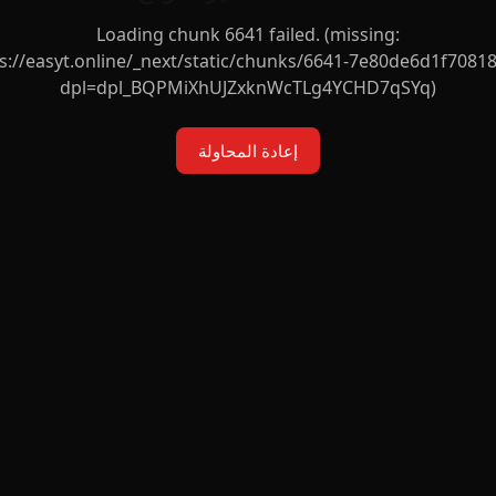
Loading chunk 6641 failed. (missing:
s://easyt.online/_next/static/chunks/6641-7e80de6d1f70818
dpl=dpl_BQPMiXhUJZxknWcTLg4YCHD7qSYq)
إعادة المحاولة