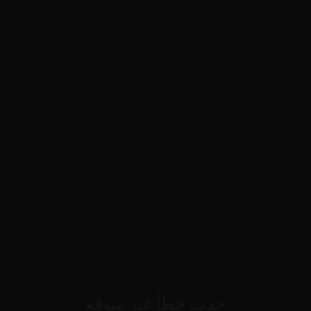
حدث خطأ غير متوقع