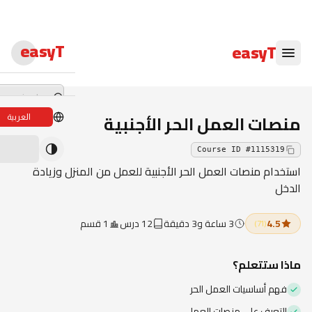
easyT
easyT
منصات العمل الحر الأجنبية
العربية
دورات لايف
Course ID
#
1115319
ندوات لايف
استخدام منصات العمل الحر الأجنبية للعمل من المنزل وزيادة
الدخل
الدبلومات
4.5
3 ساعة و3 دقيقة
12 درس
1 قسم
)
71
(
الدورات
الكتب الإلكترون
ماذا ستتعلم؟
فهم أساسيات العمل الحر
المحاضرون
التعرف على منصات العمل