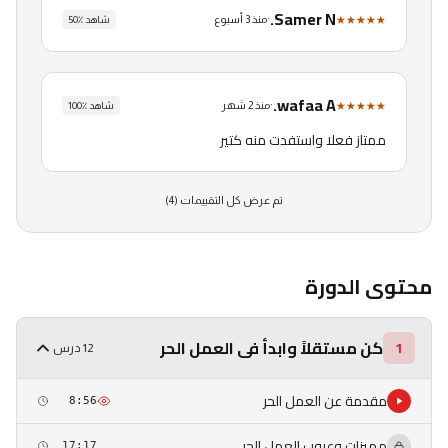
Samer N.
★★★★★
·
منذ 3 أسبوع
شاهد
٪
50
wafaa A.
★★★★★
·
منذ 2 شهر
شاهد
٪
100
ممتاز فعلا واستفدت منه كتير
تم عرض كل التقييمات (
4
)
محتوى الدورة
كن مستقلاً وابدأ فى العمل الحر
1
12 درس
مقدمة عن العمل الحر
8:56
مميزات وعيوب العمل الحر
17:17