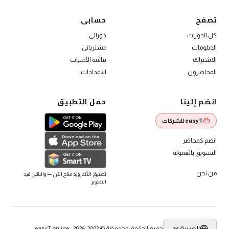
الاشتراك العام
تصفح
حسابى
كل الدورات
دوراتى
الدبلومات
مشترياتى
الاشتراك
قائمة الأمنيات
المحاضرون
الإعدادات
انضم إلينا
حمل التطبيق
easyT للشركات
انضم كمحاضر
التسويق بالعمولة
من نحن
تطبيق الأندرويد متاح الآن — والباقى قيد
التطوير
العربية
جميع الحقوق محفوظة © 2003-2026 · easyT.online