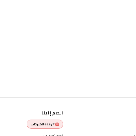
انضم إلينا
easyT للشركات