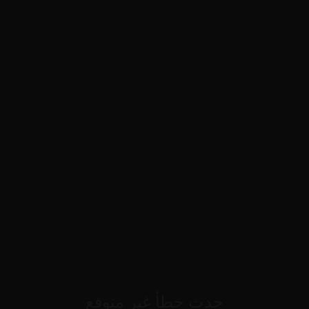
حدث خطأ غير متوقع