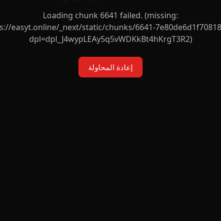
Loading chunk 6641 failed. (missing:
s://easyt.online/_next/static/chunks/6641-7e80de6d1f70818
dpl=dpl_J4wypLEAy5q5vWDKkBt4hKrgT3R2)
إعادة المحاولة