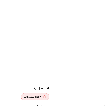
انضم إلينا
easyT للشركات