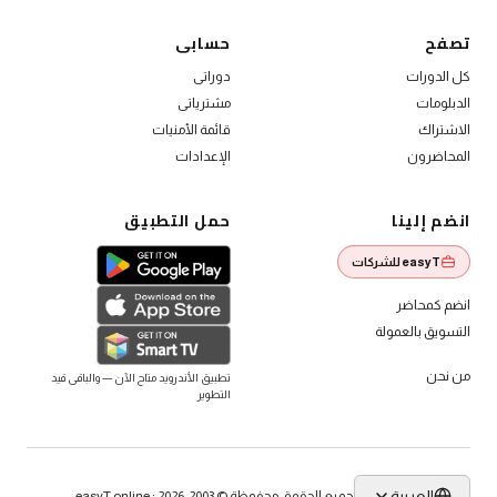
الاشتراك العام
تصفح
حسابى
كل الدورات
دوراتى
الدبلومات
مشترياتى
الاشتراك
قائمة الأمنيات
المحاضرون
الإعدادات
انضم إلينا
حمل التطبيق
easyT للشركات
انضم كمحاضر
التسويق بالعمولة
من نحن
تطبيق الأندرويد متاح الآن — والباقى قيد
التطوير
العربية
جميع الحقوق محفوظة © 2003-2026 · easyT.online