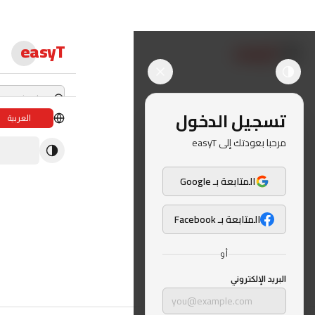
easyT
easyT
تسجيل الدخول
العربية
دورات لايف
مرحبا بعودتك إلى easyT
ندوات لايف
المتابعة بـ Google
الدبلومات
المتابعة بـ Facebook
الدورات
أو
الكتب الإلكترون
البريد الإلكتروني
المحاضرون