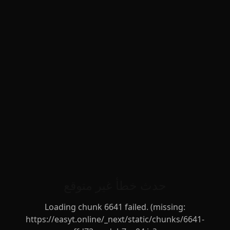
حدث خطأ غير متوقع
Loading chunk 6641 failed. (missing:
https://easyt.online/_next/static/chunks/6641-