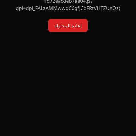
ffd72eacdeb7ae04.js?
dpl=dpl_FALzAMMwwgC6gfJCbFRtVHTZUXQz)
إعادة المحاولة