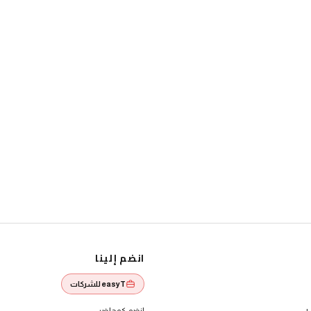
انضم إلينا
easyT للشركات