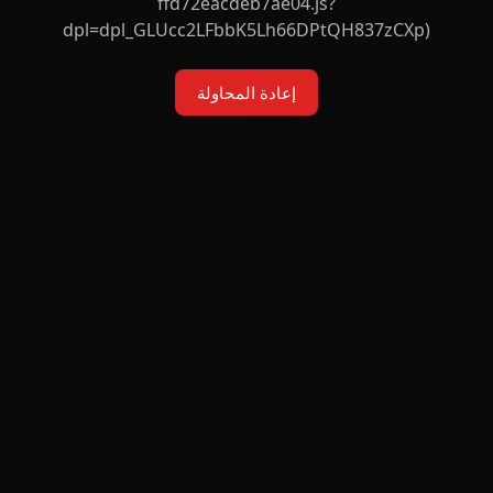
ffd72eacdeb7ae04.js?
dpl=dpl_GLUcc2LFbbK5Lh66DPtQH837zCXp)
إعادة المحاولة