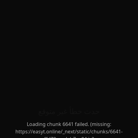
حدث خطأ غير متوقع
Loading chunk 6641 failed. (missing:
https://easyt.online/_next/static/chunks/6641-