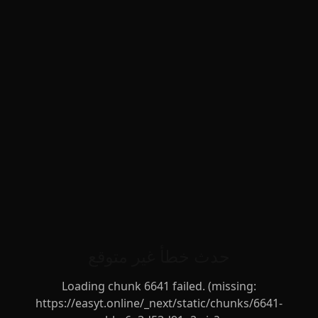
حدث خطأ غير متوقع
Loading chunk 6641 failed. (missing:
https://easyt.online/_next/static/chunks/6641-