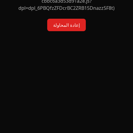
cbbc6a3d53d91a2e.js?
dpl=dpl_6PBQfzZFDcrBC2ZRB15Dnazz5F8t)
إعادة المحاولة