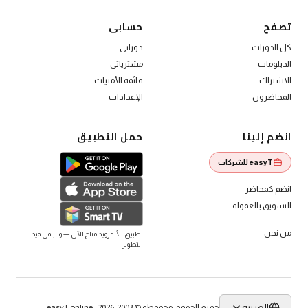
الاشتراك العام
تصفح
حسابى
كل الدورات
دوراتى
الدبلومات
مشترياتى
الاشتراك
قائمة الأمنيات
المحاضرون
الإعدادات
انضم إلينا
حمل التطبيق
easyT للشركات
انضم كمحاضر
التسويق بالعمولة
من نحن
تطبيق الأندرويد متاح الآن — والباقى قيد
التطوير
العربية
جميع الحقوق محفوظة © 2003-2026 · easyT.online