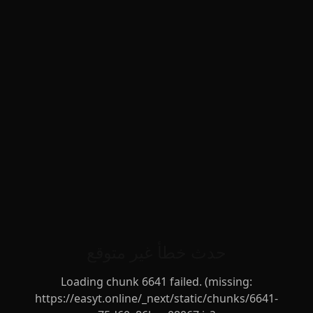
حدث خطأ غير متوقع
Loading chunk 6641 failed. (missing:
https://easyt.online/_next/static/chunks/6641-