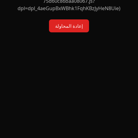
75d60c86baa08067.js?
dpl=dpl_4aeGupBxWBhk1FqhKBzJyHeN8Uie)
إعادة المحاولة