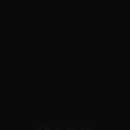
حدث خطأ غير متوقع