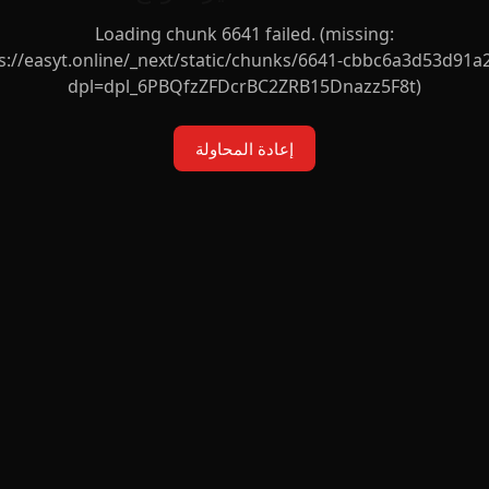
Loading chunk 6641 failed. (missing:
s://easyt.online/_next/static/chunks/6641-cbbc6a3d53d91a2
dpl=dpl_6PBQfzZFDcrBC2ZRB15Dnazz5F8t)
إعادة المحاولة