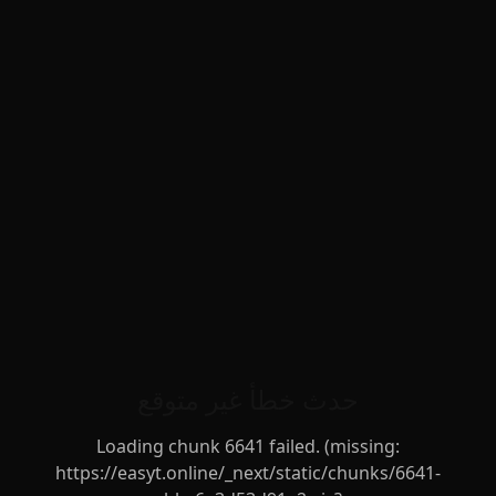
حدث خطأ غير متوقع
Loading chunk 6641 failed. (missing:
https://easyt.online/_next/static/chunks/6641-