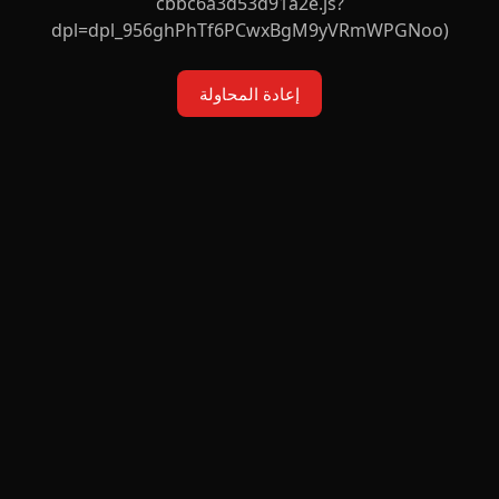
cbbc6a3d53d91a2e.js?
dpl=dpl_956ghPhTf6PCwxBgM9yVRmWPGNoo)
إعادة المحاولة