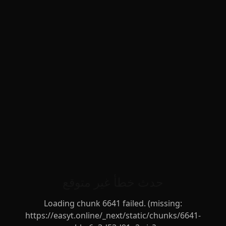
حدث خطأ غير متوقع
Loading chunk 6641 failed. (missing:
https://easyt.online/_next/static/chunks/6641-