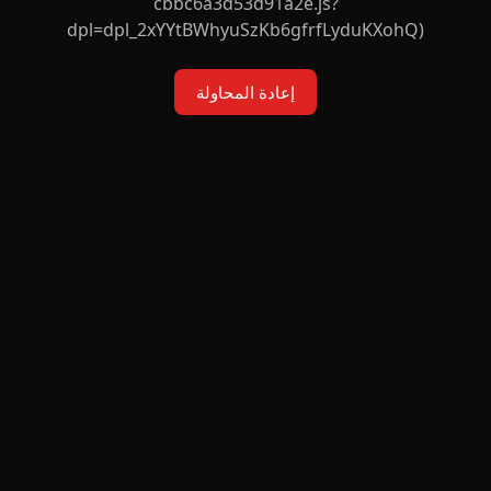
cbbc6a3d53d91a2e.js?
dpl=dpl_2xYYtBWhyuSzKb6gfrfLyduKXohQ)
إعادة المحاولة