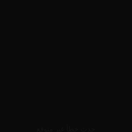
حدث خطأ غير متوقع