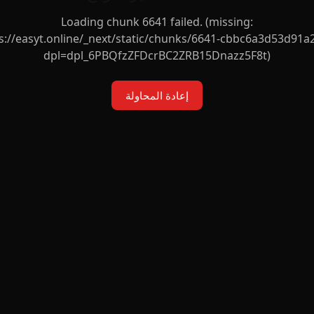
Loading chunk 6641 failed. (missing:
s://easyt.online/_next/static/chunks/6641-cbbc6a3d53d91a2
dpl=dpl_6PBQfzZFDcrBC2ZRB15Dnazz5F8t)
إعادة المحاولة