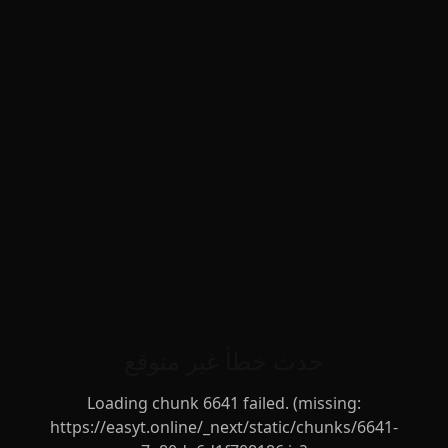
حدث خطأ غير متوقع
Loading chunk 6641 failed. (missing:
https://easyt.online/_next/static/chunks/6641-