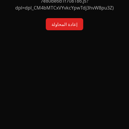
7e80de6d1f708186.js?
dpl=dpl_CM4bMTCxVYvkcYpwTdj3hvW8pu3Z)
إعادة المحاولة