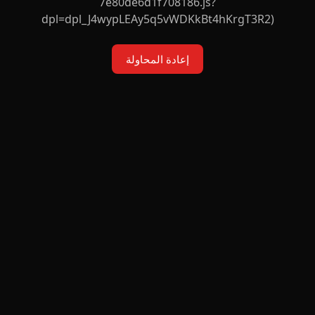
7e80de6d1f708186.js?
dpl=dpl_J4wypLEAy5q5vWDKkBt4hKrgT3R2)
إعادة المحاولة