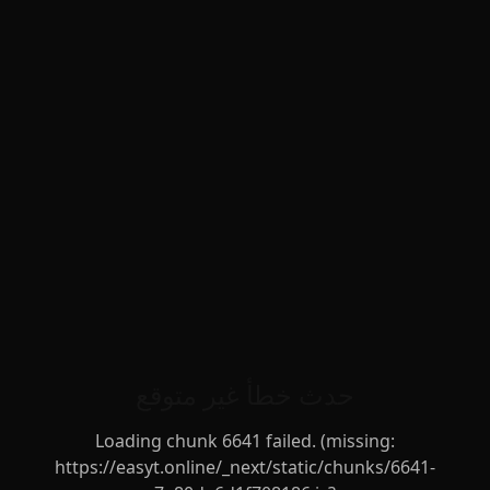
حدث خطأ غير متوقع
Loading chunk 6641 failed. (missing:
https://easyt.online/_next/static/chunks/6641-