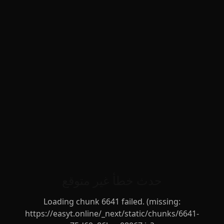
حدث خطأ غير متوقع
Loading chunk 6641 failed. (missing:
https://easyt.online/_next/static/chunks/6641-