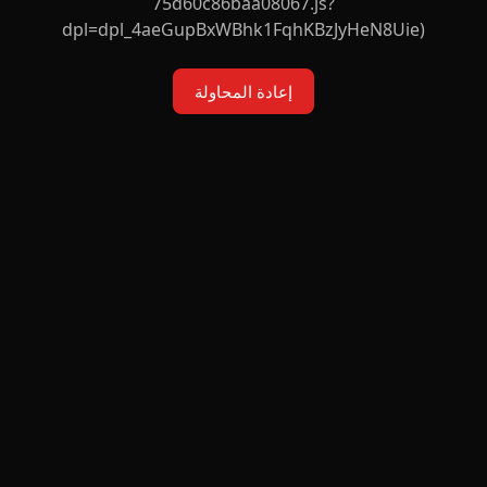
75d60c86baa08067.js?
dpl=dpl_4aeGupBxWBhk1FqhKBzJyHeN8Uie)
إعادة المحاولة