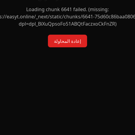
Loading chunk 6641 failed. (missing:
s://easyt.online/_next/static/chunks/6641-75d60c86baa0806
dpl=dpl_BiXuQpsoFo51ABQtFaczxoCkFnZR)
إعادة المحاولة