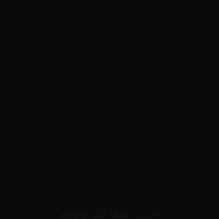
حدث خطأ غير متوقع