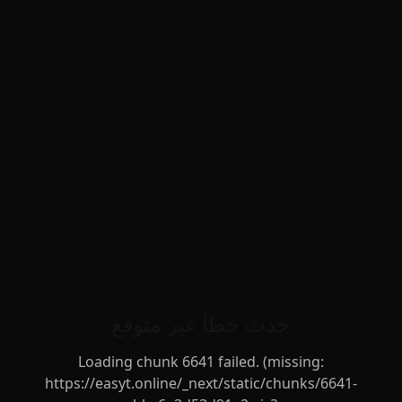
حدث خطأ غير متوقع
Loading chunk 6641 failed. (missing:
https://easyt.online/_next/static/chunks/6641-