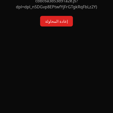
cbbc6a3d53d91a2e.js?
dpl=dpl_n5DGvp8EPtwfYjFrGTgkRqFbLz2Y)
إعادة المحاولة