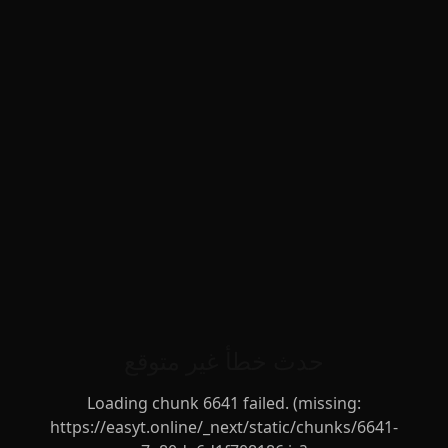
حدث خطأ غير متوقع
Loading chunk 6641 failed. (missing:
https://easyt.online/_next/static/chunks/6641-