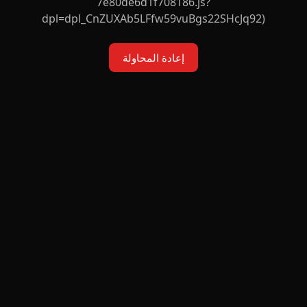
7e80de6d1f708186.js?
dpl=dpl_CnZUXAb5LFfw59vuBgs22SHcJq92)
إعادة المحاولة